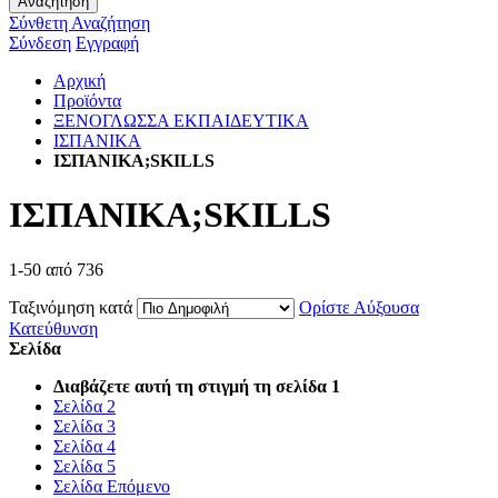
Αναζήτηση
Σύνθετη Αναζήτηση
Σύνδεση
Εγγραφή
Αρχική
Προϊόντα
ΞΕΝΟΓΛΩΣΣΑ ΕΚΠΑΙΔΕΥΤΙΚΑ
ΙΣΠΑΝΙΚΑ
ΙΣΠΑΝΙΚΑ;SKILLS
ΙΣΠΑΝΙΚΑ;SKILLS
1
-
50
από
736
Ταξινόμηση κατά
Ορίστε Αύξουσα
Κατεύθυνση
Σελίδα
Διαβάζετε αυτή τη στιγμή τη σελίδα
1
Σελίδα
2
Σελίδα
3
Σελίδα
4
Σελίδα
5
Σελίδα
Επόμενο