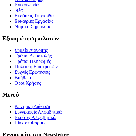
Επικοινωνία
Νέα
Εκδόσεις Τσιγαρίδα
Ευκαιρίες Εργασίας
Νομικό Σημείωμα
Εξυπηρέτηση πελατών
Σημεία ∆ιανομής
Τρόποι Αποστολής
Τρόποι Πληρωμής
Πολιτική Επιστροφών
Συχνές Ερωτήσεις
Βοήθεια
Όροι Χρήσης
Μενού
Κεντρική Διάθεση
Συγγραφείς Αλφαβητικά
Εκδότες Αλφαβητικά
Link σε Φόρμες
Εγγραφείτε στο Newsletter