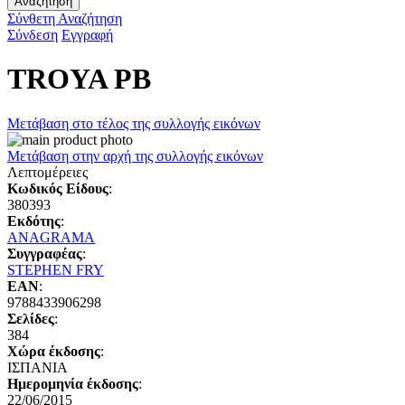
Αναζήτηση
Σύνθετη Αναζήτηση
Σύνδεση
Εγγραφή
TROYA PB
Μετάβαση στο τέλος της συλλογής εικόνων
Μετάβαση στην αρχή της συλλογής εικόνων
Λεπτομέρειες
Κωδικός Είδους
:
380393
Εκδότης
:
ANAGRAMA
Συγγραφέας
:
STEPHEN FRY
EAN
:
9788433906298
Σελίδες
:
384
Χώρα έκδοσης
:
ΙΣΠΑΝΙΑ
Ημερομηνία έκδοσης
:
22/06/2015