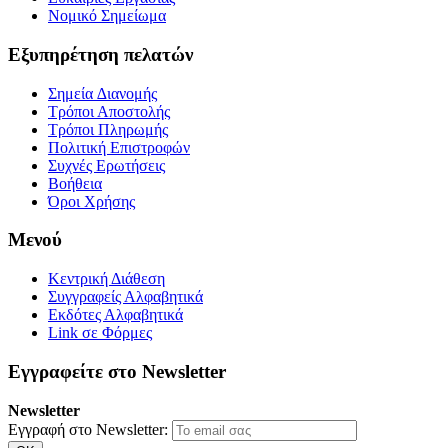
Νομικό Σημείωμα
Εξυπηρέτηση πελατών
Σημεία ∆ιανομής
Τρόποι Αποστολής
Τρόποι Πληρωμής
Πολιτική Επιστροφών
Συχνές Ερωτήσεις
Βοήθεια
Όροι Χρήσης
Μενού
Κεντρική Διάθεση
Συγγραφείς Αλφαβητικά
Εκδότες Αλφαβητικά
Link σε Φόρμες
Εγγραφείτε στο Newsletter
Newsletter
Εγγραφή στο Newsletter: