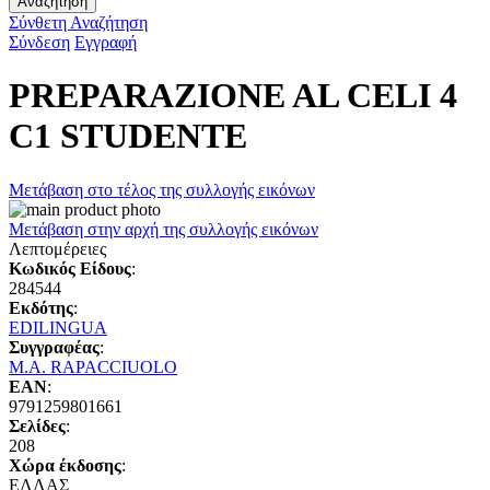
Αναζήτηση
Σύνθετη Αναζήτηση
Σύνδεση
Εγγραφή
PREPARAZIONE AL CELI 4
C1 STUDENTE
Μετάβαση στο τέλος της συλλογής εικόνων
Μετάβαση στην αρχή της συλλογής εικόνων
Λεπτομέρειες
Κωδικός Είδους
:
284544
Εκδότης
:
EDILINGUA
Συγγραφέας
:
M.A. RAPACCIUOLO
EAN
:
9791259801661
Σελίδες
:
208
Χώρα έκδοσης
:
ΕΛΛΑΣ