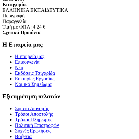
Κατηγορία
:
ΕΛΛΗΝΙΚΑ ΕΚΠΑΙΔΕΥΤΙΚΑ
Περιγραφή
Παραγγελία
Τιμή με ΦΠΑ:
4,24 €
Σχετικά Προϊόντα
Η Εταιρεία μας
Η εταιρεία μας
Επικοινωνία
Νέα
Εκδόσεις Τσιγαρίδα
Ευκαιρίες Εργασίας
Νομικό Σημείωμα
Εξυπηρέτηση πελατών
Σημεία ∆ιανομής
Τρόποι Αποστολής
Τρόποι Πληρωμής
Πολιτική Επιστροφών
Συχνές Ερωτήσεις
Βοήθεια